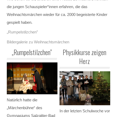
die jungen Schauspieler*innen erfahren, die das
Gremien
Weihnachtsmärchen wieder für ca. 2000 begeisterte Kinder
gespielt haben.
Schulvorstand
„Rumpelstilzchen”
Schulelternrat
Bildergalerie zu Weihnachtsmärchen
„Rumpelstilzchen”
Physikkurse zeigen
Schulordnung
Herz
GANZTAGSSCHULE
Berufliche Orientierung
Konzept
Natürlich hatte die
Leuchtturmschule
„Märchenbühne“ des
In der letzten Schulwoche vor
Gymnasiums Salzgitter-Bad