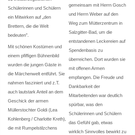
gemeinsam mit Herrn Gosch
Planspiel Sucht
Schülerinnen und Schülern
und Herrn Weber auf den
ein Mitwirken auf „den
Sicherheitstraining
Weg zum Mütterzentrum in
Brettern, die die Welt
Salzgitter-Bad, um die
bedeuten”.
Medientage
entstandenen Leckereien auf
Mit schönen Kostümen und
Spendenbasis zu
Patenprogramm
einem pfiffigen Bühnenbild
überreichen. Dort wurden sie
wurden die jungen Gäste in
Schülermediator*innen-AG
mit offenen Armen
die Märchenwelt entführt. Sie
empfangen. Die Freude und
Bericht 2012
nahmen fasziniert und z.T.
Dankbarkeit der
auch lautstark Anteil an dem
Mitarbeitenden war deutlich
Bericht 2024
Geschick der armen
spürbar, was den
Müllerstochter Goldi (Lea
Bericht 2025
Schülerinnen und Schülern
Kohlenberg / Charlotte Kreth),
das Gefühl gab, etwas
die mit Rumpelstilzchens
Bericht 2026
wirklich Sinnvolles bewirkt zu