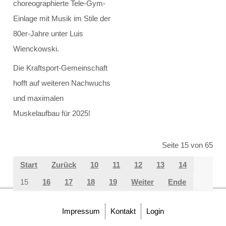
choreographierte Tele-Gym-
Curricula
Einlage mit Musik im Stile der
80er-Jahre unter Luis
Sprachzertifikat DELF
Wienckowski.
Geschichte
Die Kraftsport-Gemeinschaft
hofft auf weiteren Nachwuchs
Informatik
und maximalen
Muskelaufbau für 2025!
Kunst
Latein
Seite 15 von 65
Start
Zurück
10
11
12
13
14
Mathematik
15
16
17
18
19
Weiter
Ende
Musik
Impressum
Kontakt
Login
Physik