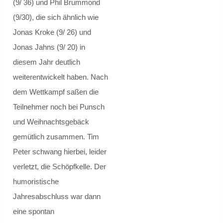
(9/ 36) und Phil Brummond
Deutsch
(9/30), die sich ähnlich wie
Jonas Kroke (9/ 26) und
Deutsch als Zweitsprache
Jonas Jahns (9/ 20) in
Englisch
diesem Jahr deutlich
weiterentwickelt haben. Nach
Erdkunde
dem Wettkampf saßen die
Teilnehmer noch bei Punsch
Geografische Exkursionen
und Weihnachtsgebäck
gemütlich zusammen. Tim
Exkursion zum Brocken
Peter schwang hierbei, leider
Exkursion zur Salzgitter AG
verletzt, die Schöpfkelle. Der
humoristische
Französisch
Jahresabschluss war dann
eine spontan
Frankreichaustausch