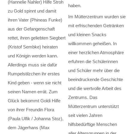
(Hannelie Nahler) Hilfe Stroh
haben.
Klassenrat
zu Gold spinnt und damit
Im Mütterzentrum wurden sie
ihren Vater (Phineas Funke)
Räumlichkeiten
mit erfrischenden Getränken
aus der Gefangenschaft
und kleinen Snacks
rettet, ihren geliebten Siegbert
Arbeitsgemeinschaften / Wahlunterricht
willkommen geheißen. In
(Kristof Sembke) heiraten
einer herzlichen Atmosphäre
Model United Nations
und Königin werden kann.
erfuhren die Schülerinnen
Allerdings muss sie dafür
Ski - AG
und Schüler mehr über die
Rumpelstilzchen ihr erstes
beeindruckende Geschichte
Kind geben - wenn sie nicht
Theater
und die wertvolle Arbeit des
seinen Namen errät. Zum
Zentrums. Das
Schulmediator*innen-AG
Glück bekommt Goldi Hilfe
Mütterzentrum unterstützt
von ihrer Freundin Flora
Schulgarten-AG
seit vielen Jahren
(Paula Ulfik / Johanna Stoz),
hilfsbedürftige Menschen
dem Jägerhans (Max
Fahrrad-AG
aller Altersgruppen in der