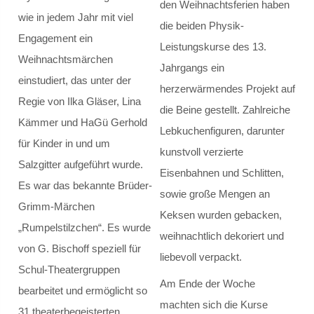
Step.ing
den Weihnachtsferien haben
wie in jedem Jahr mit viel
die beiden Physik-
Engagement ein
Schulsozialarbeit
Leistungskurse des 13.
Weihnachtsmärchen
Jahrgangs ein
Schulsozialarbeit
einstudiert, das unter der
herzerwärmendes Projekt auf
Regie von Ilka Gläser, Lina
die Beine gestellt. Zahlreiche
Verortung / Konzept
Kämmer und HaGü Gerhold
Lebkuchenfiguren, darunter
für Kinder in und um
Definition
kunstvoll verzierte
Salzgitter aufgeführt wurde.
Eisenbahnen und Schlitten,
Schweigepflicht
Es war das bekannte Brüder-
sowie große Mengen an
Grimm-Märchen
Keksen wurden gebacken,
Team und Kontakt
„Rumpelstilzchen“. Es wurde
weihnachtlich dekoriert und
von G. Bischoff speziell für
Beratungsnetzwerk
liebevoll verpackt.
Schul-Theatergruppen
Am Ende der Woche
Präventionsarbeit
bearbeitet und ermöglicht so
machten sich die Kurse
31 theaterbegeisterten