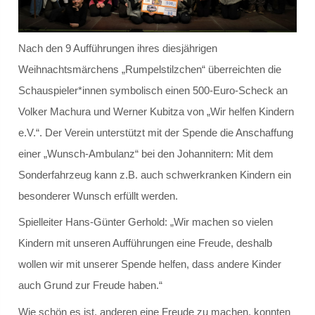
Schülersprecher
Nach den 9 Aufführungen ihres diesjährigen
Kollegium
Weihnachtsmärchens „Rumpelstilzchen“ überreichten die
Schauspieler*innen symbolisch einen 500-Euro-Scheck an
Schulleitung und Koordinatoren
Volker Machura und Werner Kubitza von „Wir helfen Kindern
Eingangsstufe
e.V.“. Der Verein unterstützt mit der Spende die Anschaffung
einer „Wunsch-Ambulanz“ bei den Johannitern: Mit dem
Mittelstufe
Sonderfahrzeug kann z.B. auch schwerkranken Kindern ein
besonderer Wunsch erfüllt werden.
Oberstufe
Spielleiter Hans-Günter Gerhold: „Wir machen so vielen
Schulleitbild
Kindern mit unseren Aufführungen eine Freude, deshalb
wollen wir mit unserer Spende helfen, dass andere Kinder
Ansprechpartner
auch Grund zur Freude haben.“
Vereine
Wie schön es ist, anderen eine Freude zu machen, konnten