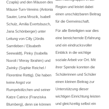
Czapla) und den Mäusen des
Region und leistet dabei
Mäuse-Turn-Vereins (Antonia
Musik AGs
einen unschätzbaren Beitrag
Sauter, Lena Mrozik, Isabell
für die Gemeinschaft.
Kletter-AG
Schulz, Amilia Evertsbusch,
Für alle Beteiligten war dies
Jana Schönberger) unter
Schulsanitätsdienst
eine bereichernde Erfahrung
Leitung von Cilly (Jördis
und ein eindrucksvoller
Samtleben / Elisabeth
Cafeteria
Einblick in die wichtige
Seewaldt), Pinky (Isabella
Schulbibliothek
soziale Arbeit vor Ort. Mit
Nuvoli / Meray Ibrahim) und
ihrer Spende konnten die
Zwinky (Sophie Reichel /
Begabungsförderung
Schülerinnen und Schüler
Florentine Rettig). Die haben
einen kleinen Beitrag zur
keine Angst vor
Projekte
Unterstützung dieser
Rumpelstilzchen und seiner
wichtigen Einrichtung leisten
Medienscouts
Katze Catrice (Franziska
und gleichzeitig selbst ein
Blumberg), denn sie können
Internationale Partnerschaften