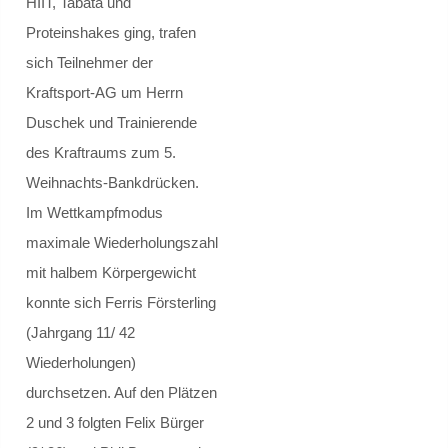
HIIT, Tabata und
Internationale Mittagspause
Proteinshakes ging, trafen
Elternnetzwerk Integration
sich Teilnehmer der
Kraftsport-AG um Herrn
Demokratiebildung
Duschek und Trainierende
des Kraftraums zum 5.
UNTERRICHT
Weihnachts-Bankdrücken.
Im Wettkampfmodus
Fachgruppen
maximale Wiederholungszahl
Biologie
mit halbem Körpergewicht
konnte sich Ferris Försterling
Schulwald
(Jahrgang 11/ 42
Wiederholungen)
Chemie
durchsetzen. Auf den Plätzen
Darstellendes Spiel
2 und 3 folgten Felix Bürger