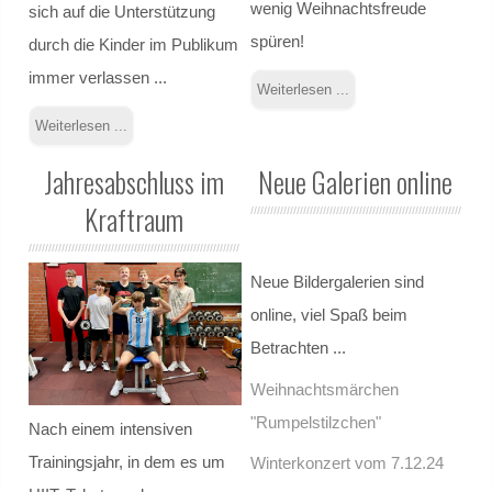
wenig Weihnachtsfreude
sich auf die Unterstützung
spüren!
durch die Kinder im Publikum
Frankreich - Pont-à-Mousson
immer verlassen ...
Weiterlesen ...
Norwegen - Oslo
Weiterlesen ...
USA - North Carolina
Jahresabschluss im
Neue Galerien online
Kraftraum
Finnland - Imatra
Lajeado - Brasilien
Neue Bildergalerien sind
online, viel Spaß beim
Integrationsarbeit
Betrachten ...
Weihnachtsmärchen
Schul-Integrationslotsen
"Rumpelstilzchen"
Nach einem intensiven
Auszeichnungen
Trainingsjahr, in dem es um
Winterkonzert vom 7.12.24