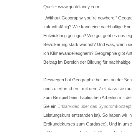
Quelle: www.quotefancy.com
„Without Geography you´re nowhere.“ Geograph
zukunftsfähig? Wie kann eine nachhaltige Energ
Entwicklung gelingen? Wie gut geht es uns ei
Bevölkerung stark wächst? Und was, wenn sie 
ich Klimawandelleugnern? Geographie gibt Ant
Beitrag im Bereich der Bildung für nachhaltig
Deswegen hat Geographie bei uns an der Schule
und zu erforschen - mit dem Ziel, dass sie r
zum Beispiel beim haptischen Arbeiten mit de
Sie ein
Erklärvideo über das Syndromkonzept
Leistungskurs entstanden ist). So haben wir i
Erdkundekurses zum Gardasee). Und in unser