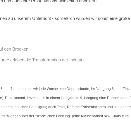
 und auch ihre Präsentationsfähigkeiten erweitern.
onen zu unserem Unterricht - schließlich würden wir sonst eine gro
uf den Brocken
urse erleben die Transformation der Industrie
 5 und 7 unterrichten wir jede Woche eine Doppelstunde, im Jahrgang 6 eine Einzel
de). Dazu kommt derzeit noch in einem Halbjahr im 9.Jahrgang eine Doppelstunde 
ben der mündlichen Beteiligung auch Tests, Referate/Präsentationen und alle ande
it 60% gegenüber der "schriftlichen Leistung" (eine Klassenarbeit bzw. Klausur im 