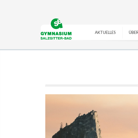
https://gymszbad.de/adderall-
https://gymszbad.de/vyvanse-
kaufen/
https://gymszbad.de/attentin-
bestellen/
https://gymszbad.de/ritalin-
ohne-
schweiz/
https://gymszbad.de/elvanse-
rezept/
https://gymszbad.de/elvanse-
rezeptfrei/
https://gymszbad.de/attentin-
AKTUELLES
ÜBER
rezeptfrei/
https://gymszbad.de/ritalin-
ohne-
schweiz/
https://gymszbad.de/vyvanse-
rezept/
https://gymszbad.de/adderall-
bestellen/
kaufen/