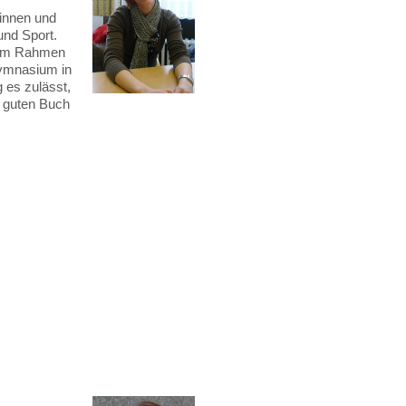
ginnen und
und Sport.
h im Rahmen
ymnasium in
g es zulässt,
m guten Buch