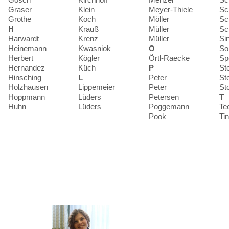
Graser
Klein
Meyer-Thiele
Sc
Grothe
Koch
Möller
Sc
H
Krauß
Müller
Sc
Harwardt
Krenz
Müller
Si
Heinemann
Kwasniok
O
So
Herbert
Kögler
Örtl-Raecke
Sp
Hernandez
Küch
P
St
Hinsching
L
Peter
St
Holzhausen
Lippemeier
Peter
St
Hoppmann
Lüders
Petersen
T
Huhn
Lüders
Poggemann
Te
Pook
Tin