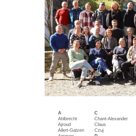
A
C
Ahlbrecht
Chant-Alexander
Ajroud
Claus
Allert-Gatzen
Czuj
Ammon
D