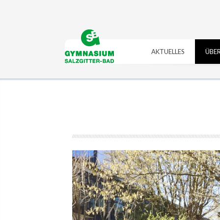
https://gymszbad.de/adderall-
https://gymszbad.de/vyvanse-
kaufen/
https://gymszbad.de/attentin-
bestellen/
https://gymszbad.de/ritalin-
ohne-
schweiz/
https://gymszbad.de/elvanse-
rezept/
https://gymszbad.de/elvanse-
rezeptfrei/
https://gymszbad.de/attentin-
AKTUELLES
ÜBER
rezeptfrei/
https://gymszbad.de/ritalin-
ohne-
schweiz/
https://gymszbad.de/vyvanse-
rezept/
https://gymszbad.de/adderall-
bestellen/
kaufen/