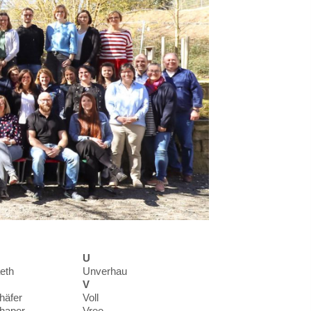
U
eth
Unverhau
V
häfer
Voll
haper
Vree