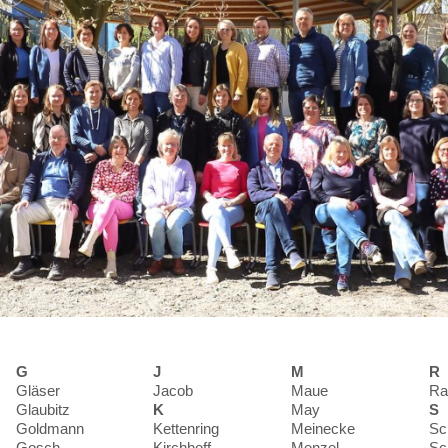
G
J
M
R
Gläser
Jacob
Maue
Ra
Glaubitz
K
May
S
Goldmann
Kettenring
Meinecke
Sc
Gosch
Kirchhoff
Menzel
Sc