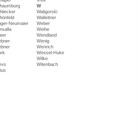
haumburg
W
hliecker
Waligorski
hönfeld
Walleitner
nger-Neumaier
Weber
nsalla
Weihe
eer
Wendland
ebner
Wenig
ebner
Wenrich
ork
Wessel-Huke
Wilke
evs
Witenbach
ius