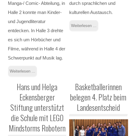
Manga-/ Comic- Abteilung, in
durch sprachlichen und
Planspiel Sucht
Halle 2 konnte man Kinder-
kulturellen Austausch.
Sicherheitstraining
und Jugendliteratur
Weiterlesen ...
entdecken. In Halle 3 drehte
Medientage
es sich um Hörbücher und
Filme, während in Halle 4 der
Patenprogramm
Schwerpunkt auf Musik lag.
Schülermediator*innen-AG
Weiterlesen ...
Bericht 2012
Hans und Helga
Basketballerinnen
Eckensberger
belegen 4. Platz beim
Bericht 2024
Stiftung unterstützt
Landesentscheid
Bericht 2025
die Schule mit LEGO
Mindstorms Robotern
Bericht 2026