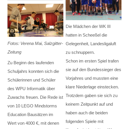
Klassenrat
Räumlichkeiten
Die Mädchen der WK III
hatten in Scheeßel die
Arbeitsgemeinschaften / Wahlunterricht
Fotos: Verena Mai, Salzgitter-
Gelegenheit, Landesligaluft
Zeitung
Model United Nations
zu schnuppern.
Schon im ersten Spiel trafen
Zu Beginn des laufenden
Ski - AG
sie auf den Bundessieger des
Schuljahrs konnten sich die
Vorjahres und mussten eine
Schülerinnen und Schüler
Theater
klare Niederlage einstecken.
des WPU Informatik über
Trotzdem gaben sie sich zu
Schulmediator*innen-AG
Zuwachs freuen. Die Rede ist
keinem Zeitpunkt auf und
von 10 LEGO Mindstorms
Schulgarten-AG
haben auch die beiden
Education Bausätzen im
folgenden Spiele mit
Wert von 4000 €, mit denen
Fahrrad-AG