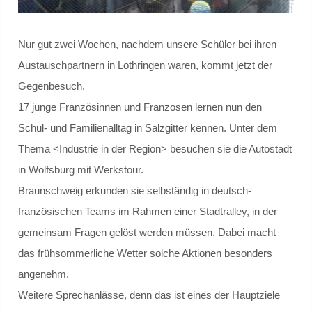
Schülersprecher
Nur gut zwei Wochen, nachdem unsere Schüler bei ihren
Kollegium
Austauschpartnern in Lothringen waren, kommt jetzt der
Gegenbesuch.
Schulleitung und Koordinatoren
17 junge Französinnen und Franzosen lernen nun den
Schul- und Familienalltag in Salzgitter kennen. Unter dem
Eingangsstufe
Thema <Industrie in der Region> besuchen sie die Autostadt
Mittelstufe
in Wolfsburg mit Werkstour.
Braunschweig erkunden sie selbständig in deutsch-
Oberstufe
französischen Teams im Rahmen einer Stadtralley, in der
gemeinsam Fragen gelöst werden müssen. Dabei macht
Schulleitbild
das frühsommerliche Wetter solche Aktionen besonders
Ansprechpartner
angenehm.
Weitere Sprechanlässe, denn das ist eines der Hauptziele
Vereine