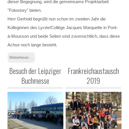
dieser Begegnung, wird die gemeinsame Projektarbeit
"Fotostory" bieten.
Gremien
Herr Gerhold begrüßt nun schon im zweiten Jahr die
Kolleginnen des Lycée/Collège Jacques Marquette in Pont-
Schulvorstand
à-Mousson und beide Seiten sind zuversichtlich, dass diese
Schulelternrat
Achse noch lange besteht.
Schulordnung
Weiterlesen ...
Besuch der Leipziger
Frankreichaustausch
GANZTAGSSCHULE
Buchmesse
2019
Berufliche Orientierung
Konzept
Leuchtturmschule