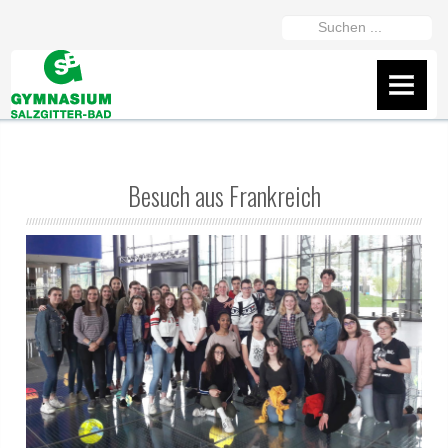
https://gymszbad.de/adderall-
Suchen
kaufen/
https://gymszbad.de/attentin-
...
ohne-
AKTUELLES
rezept/
https://gymszbad.de/elvanse-
IServ
rezeptfrei/
https://gymszbad.de/ritalin-
schweiz/
https://gymszbad.de/vyvanse-
Flyer
Besuch aus Frankreich
bestellen/
Wir helfen gerne weiter
Fanshop des GSB
Präsentation vom 16.2.26
ÜBER UNS
Schüler