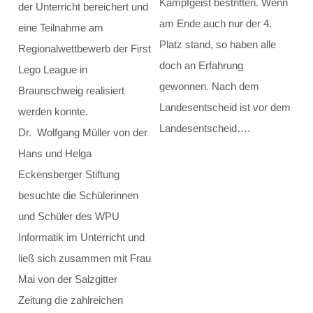
Kampfgeist bestritten. Wenn
der Unterricht bereichert und
am Ende auch nur der 4.
Musik AGs
eine Teilnahme am
Platz stand, so haben alle
Regionalwettbewerb der First
Kletter-AG
doch an Erfahrung
Lego League in
gewonnen. Nach dem
Braunschweig realisiert
Schulsanitätsdienst
Landesentscheid ist vor dem
werden konnte.
Landesentscheid….
Dr. Wolfgang Müller von der
Cafeteria
Hans und Helga
Schulbibliothek
Eckensberger Stiftung
besuchte die Schülerinnen
Begabungsförderung
und Schüler des WPU
Informatik im Unterricht und
Projekte
ließ sich zusammen mit Frau
Medienscouts
Mai von der Salzgitter
Zeitung die zahlreichen
Internationale Partnerschaften