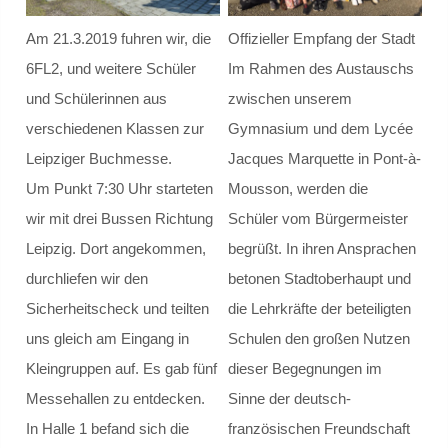
Step.ing
Am 21.3.2019 fuhren wir, die
Offizieller Empfang der Stadt
Schulsozialarbeit
6FL2, und weitere Schüler
Im Rahmen des Austauschs
und Schülerinnen aus
zwischen unserem
Schulsozialarbeit
verschiedenen Klassen zur
Gymnasium und dem Lycée
Leipziger Buchmesse.
Jacques Marquette in Pont-à-
Verortung / Konzept
Um Punkt 7:30 Uhr starteten
Mousson, werden die
Definition
wir mit drei Bussen Richtung
Schüler vom Bürgermeister
Leipzig. Dort angekommen,
begrüßt. In ihren Ansprachen
Schweigepflicht
durchliefen wir den
betonen Stadtoberhaupt und
Sicherheitscheck und teilten
die Lehrkräfte der beteiligten
Team und Kontakt
uns gleich am Eingang in
Schulen den großen Nutzen
Beratungsnetzwerk
Kleingruppen auf. Es gab fünf
dieser Begegnungen im
Messehallen zu entdecken.
Sinne der deutsch-
Präventionsarbeit
In Halle 1 befand sich die
französischen Freundschaft