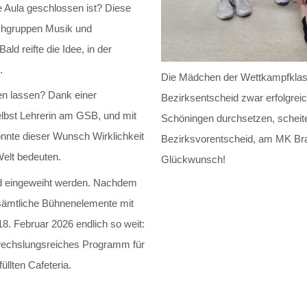
 Aula geschlossen ist? Diese
achgruppen Musik und
ld reifte die Idee, in der
.
Die Mädchen der Wettkampfklass
en lassen? Dank einer
Bezirksentscheid zwar erfolgre
elbst Lehrerin am GSB, und mit
Schöningen durchsetzen, scheite
onnte dieser Wunsch Wirklichkeit
Bezirksvorentscheid, am MK Bra
Welt bedeuten.
Glückwunsch!
nd eingeweiht werden. Nachdem
ämtliche Bühnenelemente mit
8. Februar 2026 endlich so weit:
bwechslungsreiches Programm für
llten Cafeteria.