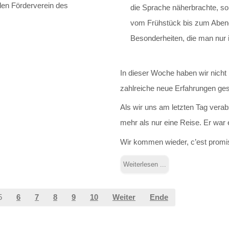
den Förderverein des
die Sprache näherbrachte, s
vom Frühstück bis zum Abend
Besonderheiten, die man nur i
In dieser Woche haben wir nicht 
zahlreiche neue Erfahrungen ge
Als wir uns am letzten Tag vera
mehr als nur eine Reise. Er war 
Wir kommen wieder, c’est promi
Weiterlesen ...
5
6
7
8
9
10
Weiter
Ende