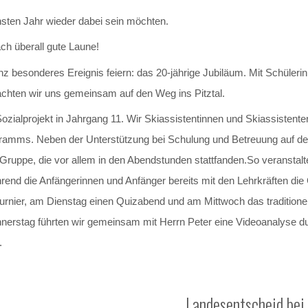
chsten Jahr wieder dabei sein möchten.
ach überall gute Laune!
ganz besonderes Ereignis feiern: das 20-jährige Jubiläum. Mit Schüler
chten wir uns gemeinsam auf den Weg ins Pitztal.
 Sozialprojekt in Jahrgang 11. Wir Skiassistentinnen und Skiassisten
ramms. Neben der Unterstützung bei Schulung und Betreuung auf der 
ruppe, die vor allem in den Abendstunden stattfanden.So veranstalt
end die Anfängerinnen und Anfänger bereits mit den Lehrkräften di
rnier, am Dienstag einen Quizabend und am Mittwoch das traditionelle
nerstag führten wir gemeinsam mit Herrn Peter eine Videoanalyse dur
.
!
Landesentscheid bei 