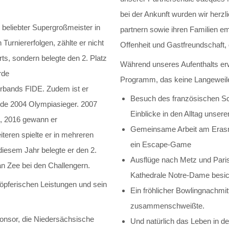
bei der Ankunft wurden wir herz
 beliebter Supergroßmeister in
partnern sowie ihren Familien e
Turniererfolgen, zählte er nicht
Offenheit und Gastfreundschaft, 
ts, sondern belegte den 2. Platz
Während unseres Aufenthalts er
rde
Programm, das keine Langeweil
rbands FIDE. Zudem ist er
Besuch des französischen Sc
rde 2004 Olympiasieger. 2007
Einblicke in den Alltag unsere
, 2016 gewann er
Gemeinsame Arbeit am Erasm
teren spielte er in mehreren
ein Escape-Game
diesem Jahr belegte er den 2.
Ausflüge nach Metz und Paris
an Zee bei den Challengern.
Kathedrale Notre-Dame besich
höpferischen Leistungen und sein
Ein fröhlicher Bowlingnachmi
zusammenschweißte.
onsor, die Niedersächsische
Und natürlich das Leben in de