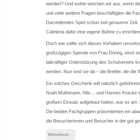
werden? Und wohin weichen wir aus, wenn die
und viele weitere Fragen beschäftigten die F
Darstellendes Spiel schon seit geraumer Zeit. Ba
Cafeteria dafür eine eigene Bühne zu errichten
Doch wie sollte sich dieses Vorhaben umsetz
großzügigen Spende von Frau Döring, einst s
tatkräftiger Unterstützung des Schulvereins k
werden. Nun sind sie da – die Bretter, die die 
Ein solches Geschenk will natürlich gebühre
Noah Muthmann, Nils… und Hannes Kracke s
großem Einsatz aufgebaut hatten, war es am 1
Die beiden Fachgruppen präsentierten ein a
die Besucherinnen und Besucher in der gut gefü
Weiterlesen ...