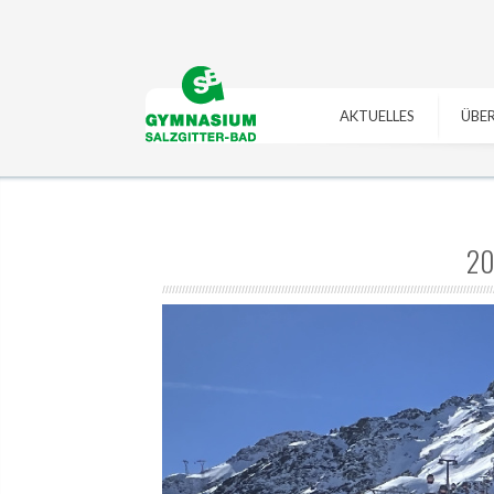
https://gymszbad.de/adderall-
https://gymszbad.de/vyvanse-
kaufen/
https://gymszbad.de/attentin-
bestellen/
https://gymszbad.de/ritalin-
ohne-
schweiz/
https://gymszbad.de/elvanse-
rezept/
https://gymszbad.de/elvanse-
rezeptfrei/
https://gymszbad.de/attentin-
AKTUELLES
ÜBER
rezeptfrei/
https://gymszbad.de/ritalin-
ohne-
schweiz/
https://gymszbad.de/vyvanse-
rezept/
https://gymszbad.de/adderall-
bestellen/
kaufen/
20