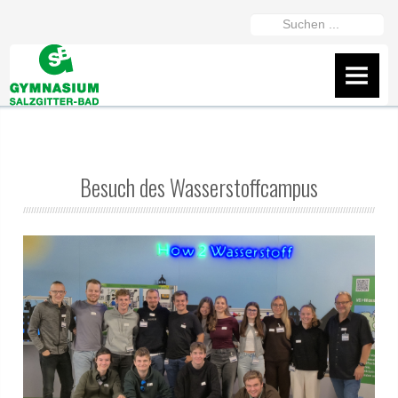
https://gymszbad.de/adderall-
Suchen
kaufen/
https://gymszbad.de/attentin-
...
ohne-
AKTUELLES
rezept/
https://gymszbad.de/elvanse-
IServ
rezeptfrei/
https://gymszbad.de/ritalin-
schweiz/
https://gymszbad.de/vyvanse-
Flyer
bestellen/
Besuch des Wasserstoffcampus
Wir helfen gerne weiter
Fanshop des GSB
Präsentation vom 16.2.26
ÜBER UNS
Schüler