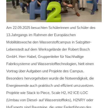
Schülersprecher
Kollegium
Am 22.09.2025 besuchten Schülerinnen und Schüler des
Schulleitung und Koordinatoren
13.Jahrgangs im Rahmen der Europäischen
Mobilitätswoche den Wasserstoffcampus in Salzgitter-
Eingangsstufe
Lebenstedt auf dem Werksgelände der Robert Bosch
GmbH. Herr Habel, Gruppenleiter für Nachhaltige
Mittelstufe
Fabriksysteme und Wasserstofftechnologien, hielt einen
Oberstufe
Vortrag über Aufgaben und Projekte des Campus.
Besonders hervorgehoben wurde die Notwendigkeit, die
Schulleitbild
Energiewende auch praktisch und effizient umzusetzen.
Projekte wie Stack to Piece, Scale H2, H2 ICE-LOC
Ansprechpartner
(Umbau von Diesel- auf Wasserstoffloks), H2NRY oder
Vereine
HyExperts sind Bausteine, die unter Federführung des