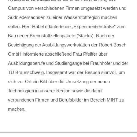
Campus von verschiedenen Firmen umgesetzt werden und
Gremien
Südniedersachsen zu einer Wasserstoffregion machen
sollen. Herr Habel erläuterte die „Experimentierstraße“ zum
Schulvorstand
Bau neuer Brennstoffzellenpakete (Stacks). Nach der
Besichtigung der Ausbildungswerkstätten der Robert Bosch
Schulelternrat
GmbH informierte abschließend Frau Pfeiffer über
Schulordnung
Ausbildungsberufe und Studiengänge bei Fraunhofer und der
TU Braunschweig. Insgesamt war der Besuch sinnvoll, um
GANZTAGSSCHULE
sich vor Ort ein Bild über die Umsetzung der neuen
Technologien in unserer Region sowie die damit
Berufliche Orientierung
verbundenen Firmen und Berufsbilder im Bereich MINT zu
Konzept
machen.
Leuchtturmschule